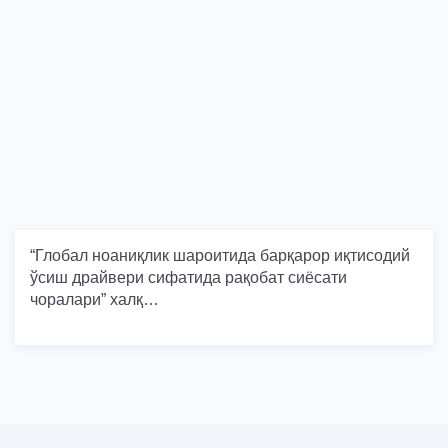
“Глобал ноаниқлик шароитида барқарор иқтисодий
ўсиш драйвери сифатида рақобат сиёсати
чоралари” халқ…