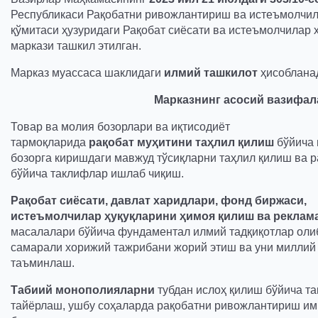
Республикаси Рақобатни ривожлантириш ва истеъмолчил
қўмитаси ҳузуридаги Рақобат сиёсати ва истеъмолчилар 
маркази ташкил этилган.
Марказ муассаса шаклидаги
илмий ташкилот
ҳисоблана
Марказнинг асосий вазифал
Товар ва молия бозорлари ва иқтисодиёт
тармоқларида
рақобат
муҳитини
таҳлил
қилиш
бўйича 
бозорга киришдаги мавжуд тўсиқларни таҳлил қилиш ва 
бўйича таклифлар ишлаб чиқиш.
Рақобат
сиёсати, давлат
харидлари, фонд
биржаси,
истеъмолчилар
ҳуқуқларини
ҳимоя
қилиш
ва
реклам
масалалари бўйича фундаментал илмий тадқиқотлар олиб
самарали хорижий тажрибани жорий этиш ва уни милли
таъминлаш.
Табиий
монополияларни
тубдан ислоҳ қилиш бўйича т
тайёрлаш, ушбу соҳаларда рақобатни ривожлантириш им