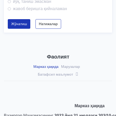
йўқ, таниш эмасман
жавоб беришга қийналаман
Жўнатиш
Натижалар
Фаолият
Марказ ҳақида
Марузалар
Батафсил маълумот
Марказ ҳақида
Вазирлар Маҳкамасининг
2023 йил 21 июлдаги 303/10-с