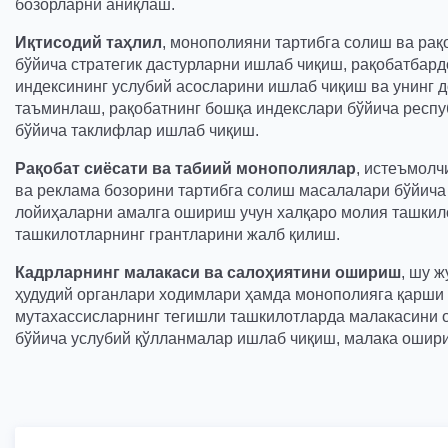
бозорларни аниқлаш.
Иқтисодий
таҳлил
, монополияни тартибга солиш ва ра
бўйича стратегик дастурларни ишлаб чиқиш, рақобатба
индексининг услубий асосларини ишлаб чиқиш ва унинг
таъминлаш, рақобатнинг бошқа индекслари бўйича респ
бўйича таклифлар ишлаб чиқиш.
Рақобат
сиёсати
ва
табиий
монополиялар
, истеъмолч
ва реклама бозорини тартибга солиш масалалари бўйича
лойиҳаларни амалга ошириш учун халқаро молия ташкил
ташкилотларнинг грантларини жалб қилиш.
Кадрларнинг
малакаси
ва
салоҳиятини
ошириш
, шу ж
ҳудудий органлари ходимлари ҳамда монополияга қарши 
мутахассисларнинг тегишли ташкилотларда малакасини 
бўйича услубий қўлланмалар ишлаб чиқиш, малака ошир