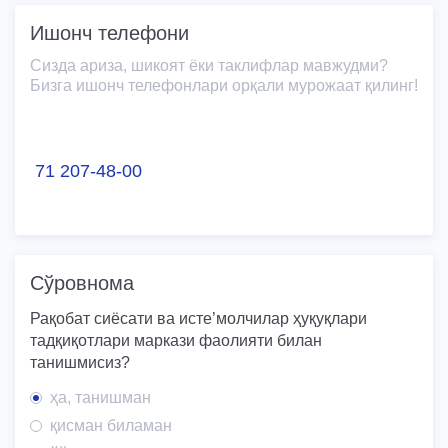
Ишонч телефони
Сизда ариза, шикоят ёки таклифлар мавжудми?
Бизга ишонч телефонлари орқали мурожаат қилинг!
71 207-48-00
Сўровнома
Рақобат сиёсати ва исте’молчилар ҳуқуқлари
тадқиқотлари маркази фаолияти билан
танишмисиз?
ҳа, танишман
қисман биламан