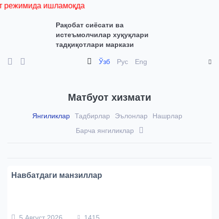
 режимида ишламоқда
Рақобат сиёсати ва
истеъмолчилар хуқуқлари
тадқиқотлари маркази
Ўзб
Рус
Eng
Матбуот хизмати
Янгиликлар
Тадбирлар
Эълонлар
Нашрлар
Барча янгиликлар
Навбатдаги манзиллар
5 Август 2026
1415